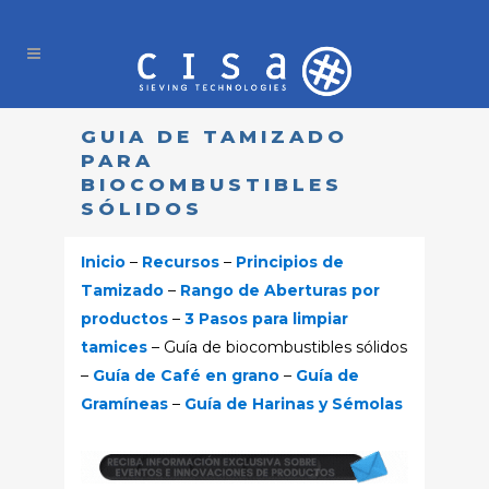
GUIA DE TAMIZADO
PARA
BIOCOMBUSTIBLES
SÓLIDOS
Inicio
–
Recursos
–
Principios de
Tamizado
–
Rango de Aberturas por
productos
–
3 Pasos para limpiar
tamices
– Guía de biocombustibles sólidos
–
Guía de Café en grano
–
Guía de
Gramíneas
–
Guía de Harinas y Sémolas