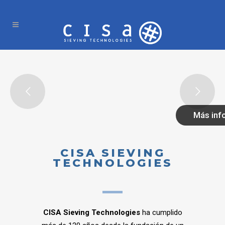
Más inf
CISA SIEVING
TECHNOLOGIES
CISA Sieving Technologies
ha cumplido