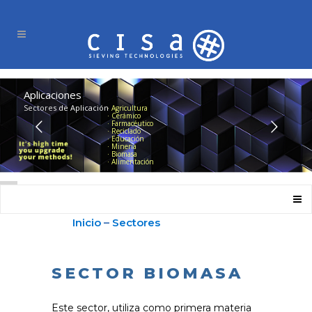
Aplicaciones
Sectores de Aplicación
· Agricultura
· Cerámico
· Farmacéutico
· Reciclado
· Educación
· Mineria
· Biomasa
· Alimentación
Inicio
–
Sectores
SECTOR BIOMASA
Este sector, utiliza como primera materia